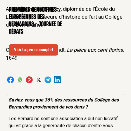
Avec
Mélina de Courcy
, diplômée de l'École du
Premières rencontres
CONFÉRENCE
Louvre et professeure d'histoire de l'art au Collège
européennes des
Bernardins - Journée de
des Bernardins.
débats
Crédit image : Rembrandt,
La pièce aux cent florins
,
Voir l'agenda complet
1649
Saviez-vous que 36% des
ressources
du Collège des
Bernardins proviennent de vos dons ?
Les Bernardins sont une association à but non lucratif
qui vit grâce à la générosité de chacun d'entre vous.