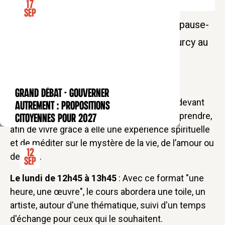
17
Sep
Venez découvrir la peinture lors d'une pause-
déjeuner artistique avec Mélina de Courcy au
cœur du quartier latin
GRAND DÉBAT - Gouverner
CONFÉRENCE
Chaque mois, prenez une heure de pause devant
autrement : propositions
une toile de maître, pour la regarder, la comprendre,
citoyennes pour 2027
afin de vivre grâce à elle une expérience spirituelle
et de méditer sur le mystère de la vie, de l’amour ou
12
de Dieu.
Sep
Le lundi de 12h45 à 13h45
: Avec ce format "une
heure, une œuvre", le cours abordera une toile, un
artiste, autour d'une thématique, suivi d'un temps
d'échange pour ceux qui le souhaitent.