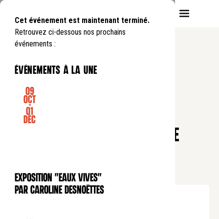
Cet événement est maintenant terminé.
Retrouvez ci-dessous nos prochains
événements :
événements à la une
09
Oct
-
01
CONFÉRENCE
Déc
Pause déjeuner
LA PIÈCE AUX 100 FLORINS DE
REMBRANDT : UN TRÉSOR
INESTIMABLE
Exposition "Eaux Vives"
EXPOSITION
par Caroline Desnoëttes
Lundi
1
12
.
de
12:45
à
13:45
Tarif plein : 10€
Tarif réduit : 5€