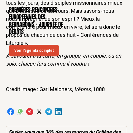
tous les jours, des disciples missionnaires mieux
Premières rencontres
que beaucoup de discours. Mais savons-nous
CONFÉRENCE
européennes des
nous imprégner de son esprit ? Mieux la
Bernardins - Journée de
comprendre pour mieux en vivre, tel sera donc le
débats
propos de chacun de ces huit « Conférences de
Liturgie ».
Voir l'agenda complet
À savourer à la carte, en groupe, en couple, ou en
solo, chacun fera comme il voudra !
Crédit image : Gari Melchers,
Vêpres
, 1888
Saviez-vous que 36% des
ressources
du Collège des