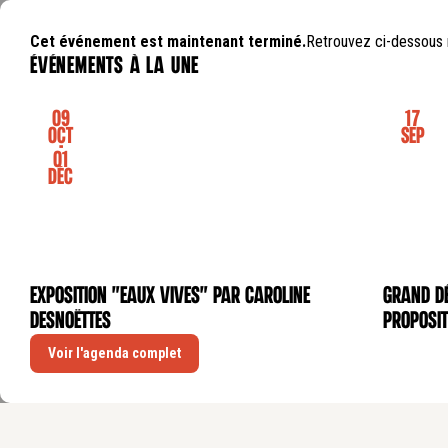
Cet événement est maintenant terminé.
Retrouvez ci-dessous 
événements à la une
09
17
Oct
Sep
-
01
Déc
Exposition "Eaux Vives" par Caroline
GRAND DÉ
EXPOSITION
CONFÉRE
Desnoëttes
proposit
Voir l'agenda complet