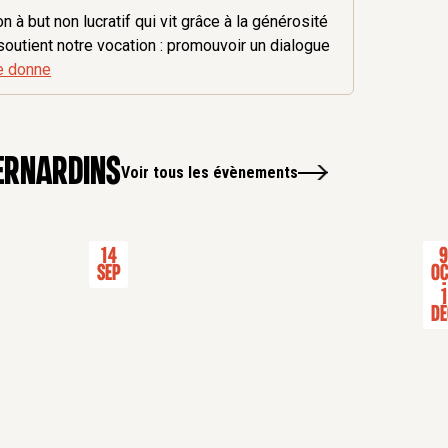
 à but non lucratif qui vit grâce à la générosité
soutient notre vocation : promouvoir un dialogue
e donne
ernardins
Voir tous les évènements
14
Sep
Oc
-
1
Dé
s
Journée d'inscription aux cours
Expo
CONFÉRENCE
EXP