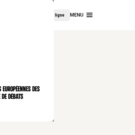
MENU
Faire un don
Cours en ligne
s européennes des
 de débats