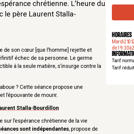
’espérance chrétienne. L'heure du
 le père Laurent Stalla-
HORAIRES
Mardi
21
.
01
.
de
19:30
à
2
ste de son cœur [que l’homme] rejette et
Informat
définitif échec de sa personne. Le germe
Tarif norma
ductible à la seule matière, s’insurge contre la
Tarif réduit
é taboue ? Cette séance propose une
et l’épouvante de mourir.
Laurent Stalla-Bourdillon
 sur l’espérance chrétienne de la vie
 séances sont indépendantes
, propose de