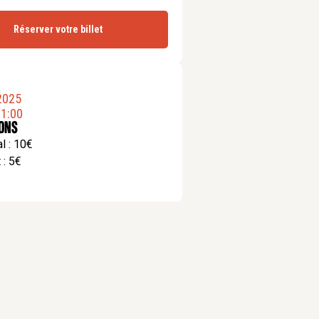
Réserver votre billet
2025
1:00
ions
l : 10€
 : 5€