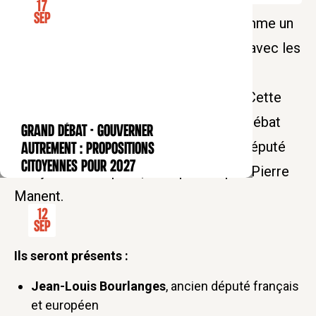
17
Sep
L’universalisme français, présenté comme un
idéal intemporel, est-il contradictoire avec les
logiques pragmatiques de la politique
intérieure et étrangère de la France ? Cette
question sera explorée au cours d’un débat
GRAND DÉBAT - Gouverner
CONFÉRENCE
entre Jean-Louis Bourlanges, ancien député
autrement : propositions
citoyennes pour 2027
français et européen, et le philosophe Pierre
Manent.
12
Sep
Ils seront présents :
Jean-Louis Bourlanges
, ancien député français
et européen