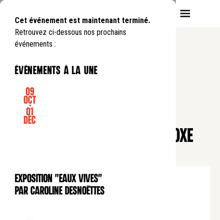
Cet événement est maintenant terminé.
Retrouvez ci-dessous nos prochains
événements :
événements à la une
09
Oct
-
01
CONFÉRENCE
Déc
L'UNIVERSALISME, UN PARADOXE
FRANÇAIS ?
Lundi
9
03
.
de
20:00
à
21:30
Exposition "Eaux Vives"
EXPOSITION
Tarif plein : 10€
par Caroline Desnoëttes
Tarif réduit : 5€
Tarif soutien : 25€