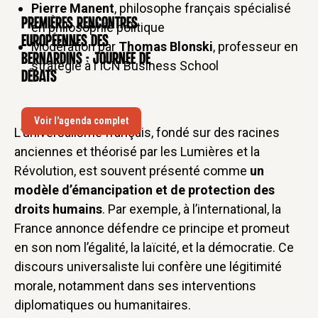
Pierre Manent
, philosophe français spécialisé
Premières rencontres
CONFÉRENCE
en philosophie politique
européennes des
Modération par
Thomas Blonski
, professeur en
Bernardins - Journée de
stratégie à l'ICN Business School
débats
Voir l'agenda complet
L’universalisme français, fondé sur des racines
anciennes et théorisé par les Lumières et la
Révolution, est souvent présenté comme
un
modèle d’émancipation et de protection des
droits humains
. Par exemple, à l’international, la
France annonce défendre ce principe et promeut
en son nom l’égalité, la laïcité, et la démocratie. Ce
discours universaliste lui confère une légitimité
morale, notamment dans ses interventions
diplomatiques ou humanitaires.