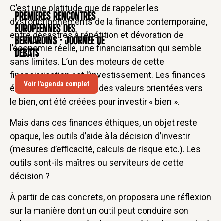
C’est une platitude que de rappeler les
Premières rencontres
CONFÉRENCE
dysfonctionnements de la finance contemporaine,
européennes des
entre désastres à répétition et dévoration de
Bernardins - Journée de
l’économie réelle, une financiarisation qui semble
débats
sans limites. L’un des moteurs de cette
financiarisation est l’investissement. Les finances
Voir l'agenda complet
éthiques, fléchées par des valeurs orientées vers
le bien, ont été créées pour investir « bien ».
Mais dans ces finances éthiques, un objet reste
opaque, les outils d’aide à la décision d’investir
(mesures d’efficacité, calculs de risque etc.). Les
outils sont-ils maîtres ou serviteurs de cette
décision ?
À partir de cas concrets, on proposera une réflexion
sur la manière dont un outil peut conduire son