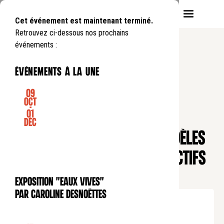
Cet événement est maintenant terminé.
Retrouvez ci-dessous nos prochains
événements :
événements à la une
09
Oct
-
01
CONFÉRENCE
Déc
IHEFR
INVESTIR SANS TRAHIR : MODÈLES
FINANCIERS, ALLOCATION D'ACTIFS
ET ÉTHIQUE CHRÉTIENNE
Exposition "Eaux Vives"
EXPOSITION
par Caroline Desnoëttes
Lundi
22
06
.
de
18:30
à
20:00
Tarif plein : 10€
Tarif réduit : 5€