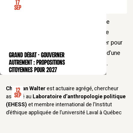
17
Tarif soutien : 25€
Sep
L'Institut des Hautes Études de Finance
Religieuse (IHEFR) vous convie à cette
conférence animée par Christian Walter pour
penser les outils financiers à l’épreuve d’une
GRAND DÉBAT - Gouverner
CONFÉRENCE
autrement : propositions
éthique chrétienne de l’investissement.
citoyennes pour 2027
Christian Walter
est actuaire agrégé, chercheur
12
Sep
associé au
Laboratoire d’anthropologie politique
(EHESS)
et membre international de l’Institut
d’éthique appliquée de l’université Laval à Québec