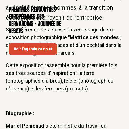
à l’égalité femmes-hommes, à la transition
Premières rencontres
CONFÉRENCE
européennes des
écologique et à l’avenir de l’entreprise.
Bernardins - Journée de
Sa conférence sera suivie du vernissage de son
débats
exposition photographique
"Matrice des mondes"
,
d'une séance de dédicaces et d'un cocktail dans la
Voir l'agenda complet
nef du Collège des Bernardins.
Cette exposition rassemble pour la première fois
ses trois sources d'inspiration : la terre
(photographies d'arbres), le ciel (photographies
d'oiseaux) et les femmes (portraits).
Biographie :
Muriel Pénicaud
a été ministre du Travail du