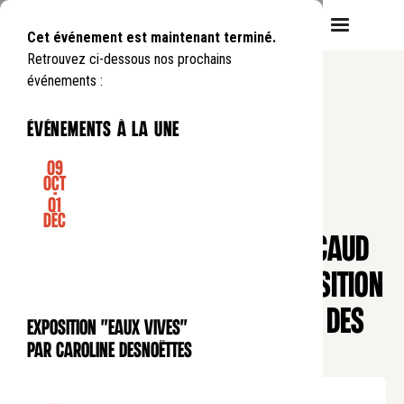
Cet événement est maintenant terminé.
Retrouvez ci-dessous nos prochains
événements :
événements à la une
09
Oct
-
01
CONFÉRENCE
Déc
CONFÉRENCE DE MURIEL PÉNICAUD
ET VERNISSAGE DE SON EXPOSITION
PHOTOGRAPHIQUE « MATRICE DES
Exposition "Eaux Vives"
EXPOSITION
MONDES »
par Caroline Desnoëttes
Lundi
22
01
.
de
19:30
à
21:30