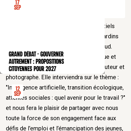
17
Tarif normal : 20 euros
Sep
Tarif réduit : 10 euros
Pour cette nouvelle édition des Essentiels
des Bernardins, la Fondation des Bernardins
est honorée de recevoir Muriel Pénicaud.
GRAND DÉBAT - Gouverner
CONFÉRENCE
Dirigeante d’entreprise, femme politique et
autrement : propositions
diplomate, Muriel Pénicaud est aussi auteur et
citoyennes pour 2027
photographe. Elle interviendra sur le thème :
"Intelligence artificielle, transition écologique,
12
Sep
attentes sociales : quel avenir pour le travail ?"
et nous fera le plaisir de partager avec nous
toute la force de son engagement face aux
défis de l’emploi et l’émancipation des jeunes,