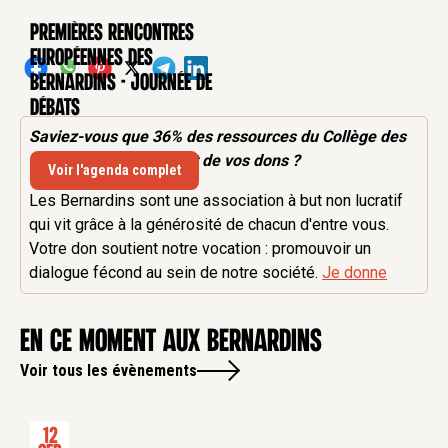
Premières rencontres
CONFÉRENCE
européennes des
Bernardins - Journée de
débats
Saviez-vous que 36% des
ressources
du Collège des
Bernardins proviennent de vos dons ?
Voir l'agenda complet
Les Bernardins sont une association à but non lucratif
qui vit grâce à la générosité de chacun d'entre vous.
Votre don soutient notre vocation : promouvoir un
dialogue fécond au sein de notre société.
Je donne
en ce moment aux Bernardins
Voir tous les évènements
12