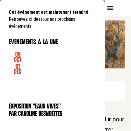
Cet événement est maintenant terminé.
Retrouvez ci-dessous nos prochains
événements :
événements à la une
09
Oct
-
01
Déc
ILLUMINATIONS DE NOËL
Mercredi
4
12
.
de
17:30
à
19:30
Événement gratuit
Exposition "Eaux Vives"
EXPOSITION
Comme chaque année, le Collège des
par Caroline Desnoëttes
Bernardins est heureux de vous accueillir pour
un temps convivial et chaleureux et entrer