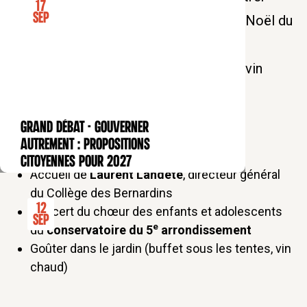
17
Sep
ensemble dans l’Avent ! Les chants de Noël du
chœur des enfants et adolescents du
conservatoire du 5e seront suivis d’un vin
chaud et d’un goûter dans le jardin des
Bernardins.
GRAND DÉBAT - Gouverner
CONFÉRENCE
autrement : propositions
Programme :
citoyennes pour 2027
Accueil de
Laurent Landete
, directeur général
du Collège des Bernardins
12
Concert du chœur des enfants et adolescents
Sep
e
du
conservatoire du 5
arrondissement
Goûter dans le jardin (buffet sous les tentes, vin
chaud)