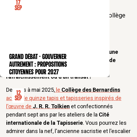
17
printemps, venez profiter d'un
Sep
rafraichissement sous les voûtes du Collège
des Bernardins !
Le Collège des Bernardins vous convie à une
GRAND DÉBAT - Gouverner
CONFÉRENCE
"Happy Hour" pour découvrir l'exposition de
autrement : propositions
manière inédite, tout en profitant d'un
citoyennes pour 2027
rafraichissement ou d'un transat !
De mars à mai 2025,
le
Collège des Bernardins
12
accueille quinze tapis et tapisseries inspirés de
Sep
l'œuvre de
J. R. R. Tolkien
et confectionnés
pendant sept ans par les ateliers de la
Cité
internationale de la Tapisserie
. Vous pourrez les
admirer dans la nef, l'ancienne sacristie et l'escalier