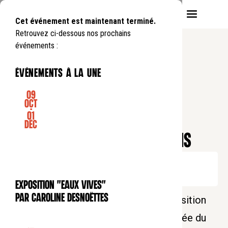
Cet événement est maintenant terminé.
Retrouvez ci-dessous nos prochains
événements :
événements à la une
09
Oct
-
01
EXPOSITION
Déc
Exposition gratuite
HAPPY HOUR AUX BERNARDINS
Jeudi
10
04
.
de
18:30
à
20:00
Entrée gratuite sur réservation
Exposition "Eaux Vives"
EXPOSITION
par Caroline Desnoëttes
Pour inaugurer les nocturnes de l'exposition
"Aubusson tisse Tolkien" et fêter l'arrivée du