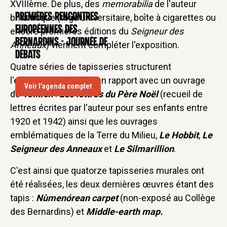
XVIIIème. De plus, des
memorabilia
de l'auteur
Premières rencontres
britannique (toge universitaire, boîte à cigarettes ou
CONFÉRENCE
européennes des
encore premières éditions du
Seigneur des
Bernardins - Journée de
Anneaux
) viennent compléter l'exposition.
débats
Quatre séries de tapisseries structurent
l'exposition, chacune en rapport avec un ouvrage
Voir l'agenda complet
de
Tolkien
:
Les lettres du Père Noël
(recueil de
lettres écrites par l'auteur pour ses enfants entre
1920 et 1942) ainsi que les ouvrages
emblématiques de la Terre du Milieu,
Le Hobbit
,
Le
Seigneur des Anneaux
et
Le Silmarillion
.
C'est ainsi que quatorze tapisseries murales ont
été réalisées, les deux dernières œuvres étant des
tapis :
Nùmenórean carpet
(non-exposé au Collège
des Bernardins) et
Middle-earth map.