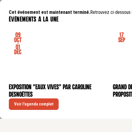
Cet événement est maintenant terminé.
Retrouvez ci-dessous 
événements à la une
09
17
Oct
Sep
-
01
Déc
Exposition "Eaux Vives" par Caroline
GRAND DÉ
EXPOSITION
CONFÉRE
Desnoëttes
proposit
Voir l'agenda complet