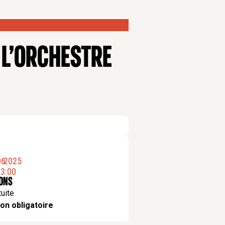
 L’ORCHESTRE
06
.
2025
3:00
ions
tuite
on obligatoire