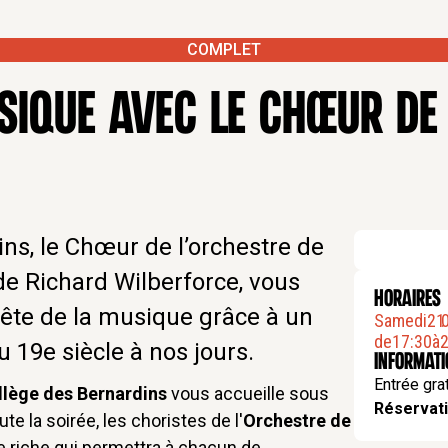
COMPLET
USIQUE AVEC LE CHŒUR DE
ns, le Chœur de l’orchestre de
 de Richard Wilberforce, vous
HORAIRES
fête de la musique grâce à un
Samedi
21
.
de
17:30
à
2
u 19e siècle à nos jours.
Informat
Entrée gra
llège des Bernardins
vous accueille sous
Réservati
te la soirée, les choristes de l'
Orchestre de
e riche qui permettra à chacun de