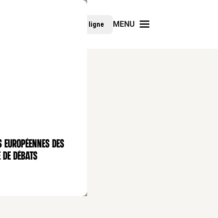
MENU
Faire un don
Cours en ligne
s européennes des
 de débats