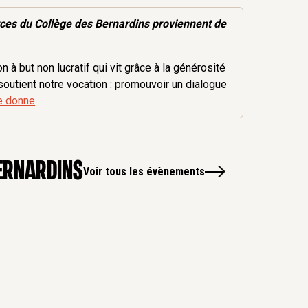
rces
du Collège des Bernardins proviennent de
 à but non lucratif qui vit grâce à la générosité
soutient notre vocation : promouvoir un dialogue
e donne
ernardins
Voir tous les évènements
14
Sep
Oc
-
1
Dé