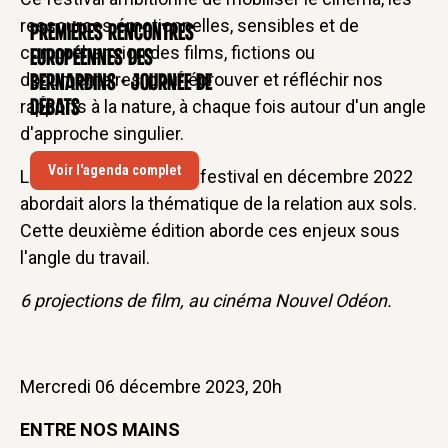
ressources émotionnelles, sensibles et de
Premières rencontres
CONFÉRENCE
compréhension des films, fictions ou
européennes des
documentaires, pour éprouver et réfléchir nos
Bernardins - Journée de
rapports à la nature, à chaque fois autour d'un angle
débats
d'approche singulier.
Voir l'agenda complet
La première édition du festival en décembre 2022
abordait alors la thématique de la relation aux sols.
Cette deuxième édition aborde ces enjeux sous
l'angle du travail.
6 projections de film, au cinéma Nouvel Odéon.
Mercredi 06 décembre 2023, 20h
ENTRE NOS MAINS