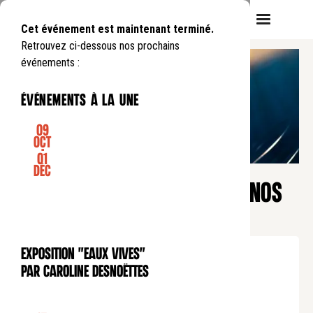
Cet événement est maintenant terminé.
Retrouvez ci-dessous nos prochains
événements :
événements à la une
09
Oct
-
01
CONCERT
Déc
FESTIVAL DU CINÉMA - ENTRE NOS
MAINS
Mercredi
6
12
.
de
20:00
à
22:00
Exposition "Eaux Vives"
EXPOSITION
Au cinéma Nouvel Odéon : 6, rue de l'École-de-
par Caroline Desnoëttes
Médecine, 75006 Paris