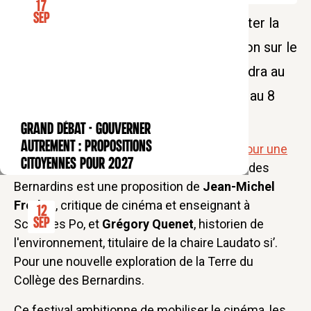
17
Sep
Le festival de cinéma "Manières d'habiter la
terre" revient avec une deuxième édition sur le
thème "Travail et écologie", qui se tiendra au
cinéma Nouvel Odéon, du 2 décembre au 8
décembre 2023.
GRAND DÉBAT - Gouverner
CONFÉRENCE
autrement : propositions
Ce festival initié par la chaire
Laudato si'. Pour une
citoyennes pour 2027
nouvelle exploration de la Terre
du Collège des
Bernardins est une proposition de
Jean-Michel
Frodon
, critique de cinéma et enseignant à
12
Sep
Sciences Po, et
Grégory Quenet
, historien de
l'environnement, titulaire de la chaire Laudato si’.
Pour une nouvelle exploration de la Terre du
Collège des Bernardins.
Ce festival ambitionne de mobiliser le cinéma, les