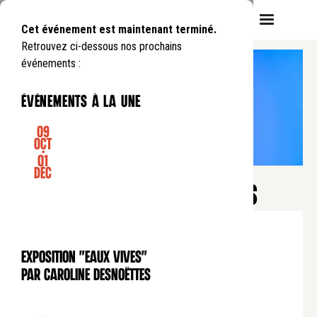
Cet événement est maintenant terminé.
Retrouvez ci-dessous nos prochains
événements :
événements à la une
09
Oct
-
01
CONFÉRENCE
Déc
Mardi des Bernardins
ENSEIGNER AVEC LE MÉTAVERS
Mardi
3
10
.
de
20:00
à
22:00
Tarif normal : 10 euros
Exposition "Eaux Vives"
Tarif unique : 5 euros
EXPOSITION
par Caroline Desnoëttes