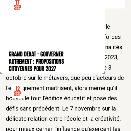
17
Sep
Dans le cadre d’un partenariat inédit, la
Fondation Kairos-Institut de France et le
Collège des Bernardins unissent leurs forces
pour faire dialoguer de grandes personnalités
GRAND DÉBAT - Gouverner
CONFÉRENCE
du débat éducatif contemporain. Pour 2023,
autrement : propositions
sont ainsi programmés deux débats. Le 3
citoyennes pour 2027
octobre sur le métavers, que peu d’acteurs de
l'enseignement maîtrisent, alors même qu'il
12
Sep
bouscule tout l'édifice éducatif et pose des
défis sans précédent. Le 7 novembre sur la
délicate relation entre l’école et la créativité,
pour mieux cerner l’influence qu’exercent les