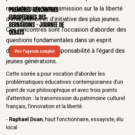
modalités de la transmission sur la la liberté
Premières rencontres
CONFÉRENCE
européennes des
d’imagination et d’initiative des plus jeunes.
Bernardins - Journée de
Ces rencontres sont l’occasion d’aborder des
débats
questions fondamentales dans un esprit
d’ouverture et de responsabilité à l’égard des
Voir l'agenda complet
jeunes générations.
Cette soirée a pour vocation d’aborder les
problématiques éducatives contemporaines d’un
point de vue philosophique et avec trois points
d’attention : la transmission du patrimoine culturel
français, l’innovation et la liberté.
-
Raphael Doan
, haut fonctionnaire, essayiste, élu
local