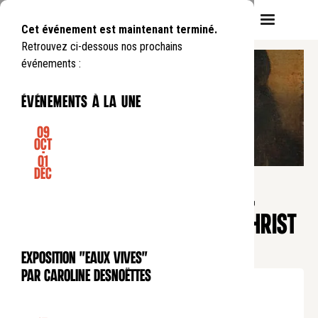
Cet événement est maintenant terminé.
Retrouvez ci-dessous nos prochains
événements :
événements à la une
09
Oct
-
01
CONFÉRENCE
Déc
Pause déjeuner
DES PRIMITIFS À REMBRANDT,
COMMENT REPRÉSENTER LE CHRIST
?
Exposition "Eaux Vives"
EXPOSITION
par Caroline Desnoëttes
Lundi
13
01
.
de
12:45
à
13:45
Tarif normal : 10€
Tarif réduit : 5€