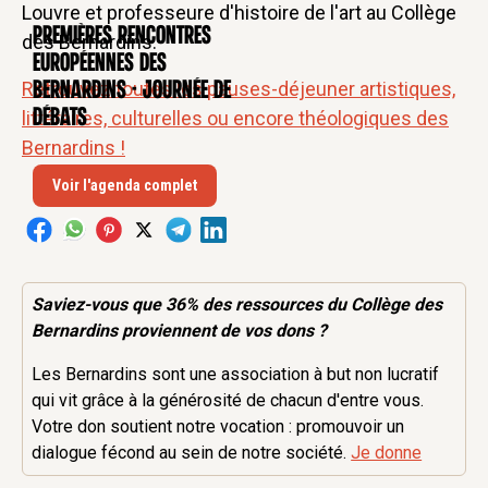
Louvre et professeure d'histoire de l'art au Collège
Premières rencontres
CONFÉRENCE
des Bernardins.
européennes des
Retrouvez toutes les pauses-déjeuner artistiques,
Bernardins - Journée de
débats
littéraires, culturelles ou encore théologiques des
Bernardins !
Voir l'agenda complet
Saviez-vous que 36% des
ressources
du Collège des
Bernardins proviennent de vos dons ?
Les Bernardins sont une association à but non lucratif
qui vit grâce à la générosité de chacun d'entre vous.
Votre don soutient notre vocation : promouvoir un
dialogue fécond au sein de notre société.
Je donne