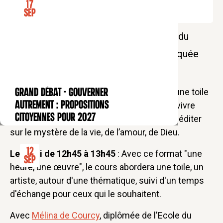
17
Sep
Une pause déjeuner culturelle au cœur du
quartier latin, autour d'une œuvre expliquée
par Mélina de Courcy
Chaque mois, une heure de pause devant une toile
GRAND DÉBAT - Gouverner
CONFÉRENCE
autrement : propositions
de maître, pour la regarder, la comprendre, vivre
citoyennes pour 2027
grâce à elle une expérience spirituelle et méditer
sur le mystère de la vie, de l’amour, de Dieu.
12
Le lundi de 12h45 à 13h45
: Avec ce format "une
Sep
heure, une œuvre", le cours abordera une toile, un
artiste, autour d'une thématique, suivi d'un temps
d'échange pour ceux qui le souhaitent.
Avec
Mélina de Courcy
, diplômée de l'Ecole du