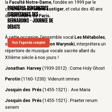
la
Faculté Notre-Dame
, fondée en 1999 par le
Premières rencontres
cardinal
Jean-Marie Lustiger
, et celui des 40 ans
CONFÉRENCE
européennes des
du
séminaire de Paris.
Bernardins - Journée de
débats
À cette occasion, l'ensemble vocal
Les Métaboles
,
Voir l'agenda complet
sous la direction de
Léon Warynski
, interprétera un
répertoire de musique vocale sacrée allant du
XIIIème siècle à nos jours !
Jonathan Harvey
(1939-2012) :
Come Holy Ghost
Perotin
(1160-1230):
Viderunt omnes
Josquin des Prés
(1455-1521) :
Ave Maria
Josquin des Prés
(1455-1521) : Praeter rerum
seriem