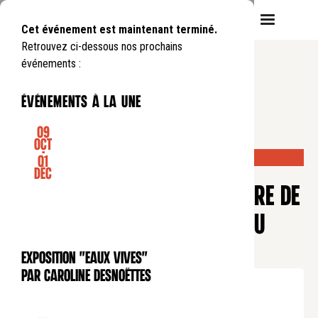
Cet événement est maintenant terminé.
Retrouvez ci-dessous nos prochains
événements :
événements à la une
09
Oct
-
COMPLET
01
CONCERT
Déc
CONCERT POUR L'ANNIVERSAIRE DE
LA FACULTÉ NOTRE-DAME ET DU
SÉMINAIRE DE PARIS
Exposition "Eaux Vives"
EXPOSITION
par Caroline Desnoëttes
Lundi
24
03
.
de
20:00
à
22:00
Tarif plein : 30€
Tarif réduit : 15€