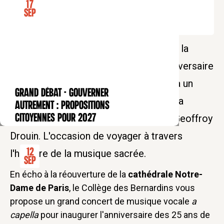
17
Sep
Clôture des entrées à 20h00
À l'occasion du 25ème anniversaire de la
Faculté Notre-Dame et du 40ème anniversaire
du séminaire de Paris, venez assister à un
GRAND DÉBAT - Gouverner
CONFÉRENCE
grand concert a capella couronné par la
autrement : propositions
création mondiale du "Magnificat" de Geoffroy
citoyennes pour 2027
Drouin. L'occasion de voyager à travers
12
l'histoire de la musique sacrée.
Sep
En écho à la réouverture de la
cathédrale Notre-
Dame de Paris
, le Collège des Bernardins vous
propose un grand concert de musique vocale
a
capella
pour inaugurer l'anniversaire des 25 ans de