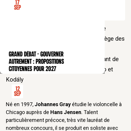
17
Tarif soutien : 20€
Sep
En collaboration avec le Conservatoire
National Supérieur de Musique, le Collège des
Bernardins accueille le violoncelliste
GRAND DÉBAT - Gouverner
CONFÉRENCE
Johannes Gray pour un programme allant de
autrement : propositions
Bach à Ligeti en passant par Dall'Abaco et
citoyennes pour 2027
Kodály
12
Sep
Né en 1997,
Johannes Gray
étudie le violoncelle à
Chicago auprès de
Hans Jensen
. Talent
particulièrement précoce, très vite lauréat de
nombreux concours, il se produit en soliste avec