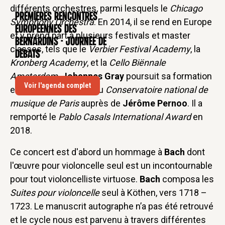
différents orchestres, parmi lesquels le
Chicago
Premières rencontres
CONFÉRENCE
Symphony Orchestra
. En 2014, il se rend en Europe
européennes des
et y prend part à plusieurs festivals et master
Bernardins - Journée de
classes, tels que le
Verbier Festival Academy
, la
débats
Kronberg Academy
, et la
Cello Biënnale
Amsterdam
.
Johannes Gray
poursuit sa formation
Voir l'agenda complet
en licence et master au
Conservatoire national de
musique de Paris
auprès de
Jérôme Pernoo
. Il a
remporté le
Pablo Casals International Award
en
2018.
Ce concert est d'abord un hommage à
Bach
dont
l'œuvre pour violoncelle seul est un incontournable
pour tout violoncelliste virtuose.
Bach
composa les
Suites pour violoncelle
seul à Köthen, vers 1718 –
1723. Le manuscrit autographe n’a pas été retrouvé
et le cycle nous est parvenu à travers différentes