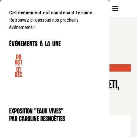
Cet événement est maintenant terminé.
Retrouvez ci-dessous nos prochains
événements :
événements à la une
09
Oct
-
DERNIÈRES PLACES DISPONIBLES !
01
CONCERT
Déc
CONCERT DE MIDI : BACH, LIGETI,
DALL'ABACO ET KODÁLY AVEC
JOHANNES GRAY
Exposition "Eaux Vives"
EXPOSITION
par Caroline Desnoëttes
Mercredi
14
01
.
de
12:30
à
13:30
Tarif plein : 12€
Tarif réduit : 6€