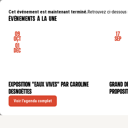
Cet événement est maintenant terminé.
Retrouvez ci-dessous 
événements à la une
09
17
Oct
Sep
-
01
Déc
Exposition "Eaux Vives" par Caroline
GRAND DÉ
EXPOSITION
CONFÉRE
Desnoëttes
proposit
Voir l'agenda complet