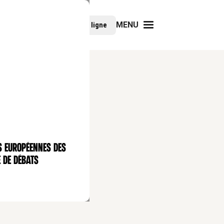
MENU
Faire un don
Cours en ligne
s européennes des
 de débats