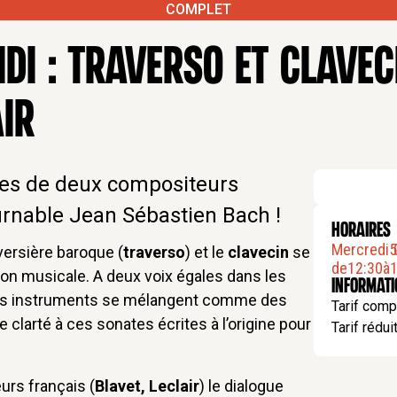
COMPLET
DI : TRAVERSO ET CLAVE
IR
res de deux compositeurs
ournable Jean Sébastien Bach !
HORAIRES
Mercredi
5
.
aversière baroque (
traverso
) et le
clavecin
se
de
12:30
à
1
on musicale. A deux voix égales dans les
Informat
des instruments se mélangent comme des
Tarif comp
 clarté à ces sonates écrites à l’origine pour
Tarif rédui
rs français (
Blavet, Leclair
) le dialogue