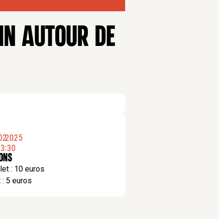
CIN AUTOUR DE
02
.
2025
3:30
ions
let : 10 euros
t : 5 euros