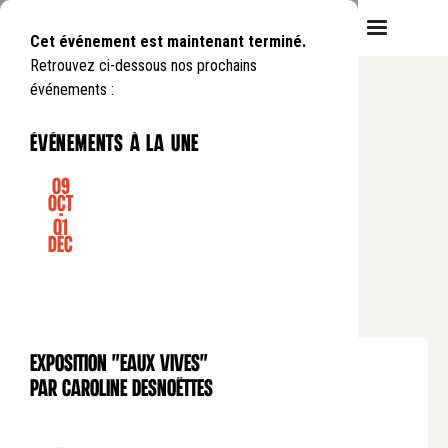
Cet événement est maintenant terminé.
Retrouvez ci-dessous nos prochains
événements :
événements à la une
09
Oct
-
01
CONFÉRENCE
Déc
COLLOQUE THÉOLOGIE DE LA
MISSION
Du
Vendredi
7
03
.
au
Samedi
08
03
.
de
9:00
à
17:45
Exposition "Eaux Vives"
EXPOSITION
Tarif plein : 30€
par Caroline Desnoëttes
Tarif réduit : 20€
Tarif soutien : 50€