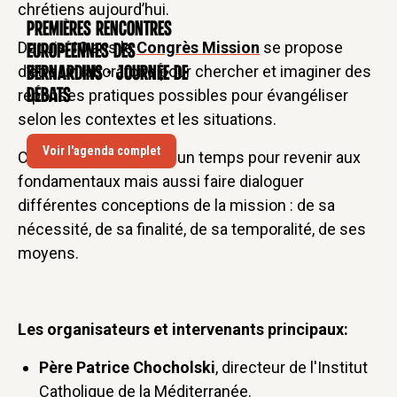
chrétiens aujourd’hui.
Premières rencontres
CONFÉRENCE
Depuis 10 ans le
Congrès Mission
se propose
européennes des
d’être un laboratoire pour chercher et imaginer des
Bernardins - Journée de
réponses pratiques possibles pour évangéliser
débats
selon les contextes et les situations.
Voir l'agenda complet
Ces deux jours seront un temps pour revenir aux
fondamentaux mais aussi faire dialoguer
différentes conceptions de la mission : de sa
nécessité, de sa finalité, de sa temporalité, de ses
moyens.
Les organisateurs et intervenants principaux:
Père Patrice Chocholski
, directeur de l'Institut
Catholique de la Méditerranée.