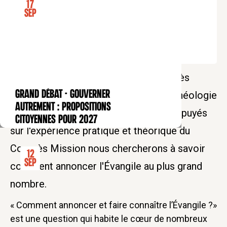
17
Sep
Tarif plein deux jours : 60€
Tarif réduit deux jours : 40€
Tarif soutien deux jours : 100€
Le Collège des Bernardins et le Congrès
GRAND DÉBAT - Gouverner
Mission vous convient au Colloque "Théologie
CONFÉRENCE
autrement : propositions
de la mission" les 7 et 8 mars 2025. Appuyés
citoyennes pour 2027
sur l'expérience pratique et théorique du
Congrès Mission nous chercherons à savoir
12
Sep
comment annoncer l'Évangile au plus grand
nombre.
« Comment annoncer et faire connaître l’Évangile ?»
est une question qui habite le cœur de nombreux