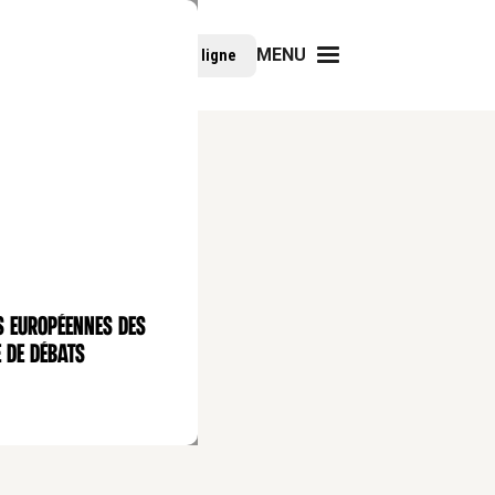
MENU
Faire un don
Cours en ligne
s européennes des
 de débats