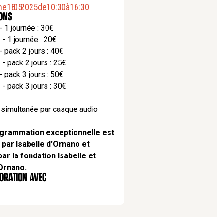
he
18
.
05
.
2025
de
10:30
à
16:30
ions
 - 1 journée : 30€
t - 1 journée : 20€
 - pack 2 jours : 40€
t - pack 2 jours : 25€
 - pack 3 jours : 50€
t - pack 3 jours : 30€
 simultanée par casque audio
grammation exceptionnelle est
 par Isabelle d’Ornano et
ar la fondation Isabelle et
Ornano.
oration AVEC