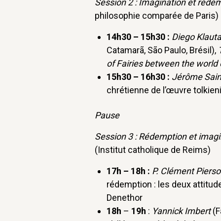
Session 2 : Imagination et réde
philosophie comparée de Paris)
14h30 – 15h30 :
Diego Klaut
Catamarã, São Paulo, Brésil),
of Fairies between the world 
15h30 – 16h30 :
Jérôme Sain
chrétienne de l’œuvre tolkie
Pause
Session 3 : Rédemption et imagi
(Institut catholique de Reims)
17h – 18h :
P. Clément Piers
rédemption : les deux attitud
Denethor
18h
–
19h
:
Yannick Imbert
(F