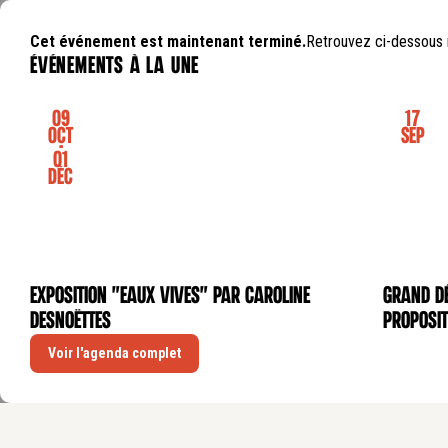
Cet événement est maintenant terminé.
Retrouvez ci-dessous 
événements à la une
09
17
Oct
Sep
-
01
Déc
Exposition "Eaux Vives" par Caroline
GRAND DÉ
EXPOSITION
CONFÉRE
Desnoëttes
proposit
Voir l'agenda complet