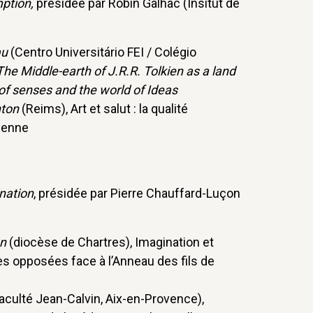
mption,
présidée par Robin Galhac (Insitut de
au
(Centro Universitário FEI / Colégio
The Middle-earth of J.R.R. Tolkien as a land
of senses and the world of Ideas
ton
(Reims), Art et salut : la qualité
nienne
nation
, présidée par Pierre Chauffard-Luçon
on
(diocèse de Chartres), Imagination et
es opposées face à l’Anneau des fils de
aculté Jean-Calvin, Aix-en-Provence),