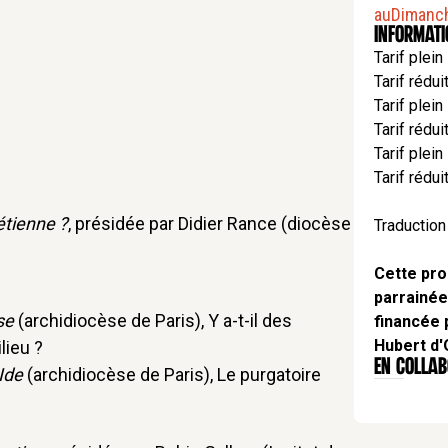
au
Dimanc
Informat
Tarif plein
Tarif rédui
Tarif plein
Tarif rédui
Tarif plein
Tarif rédui
étienne ?
, présidée par Didier Rance (diocèse
Traduction
Cette pro
parrainée
se
(archidiocèse de Paris), Y a-t-il des
financée p
Hubert d'
lieu ?
EN Collab
Ide
(archidiocèse de Paris), Le purgatoire