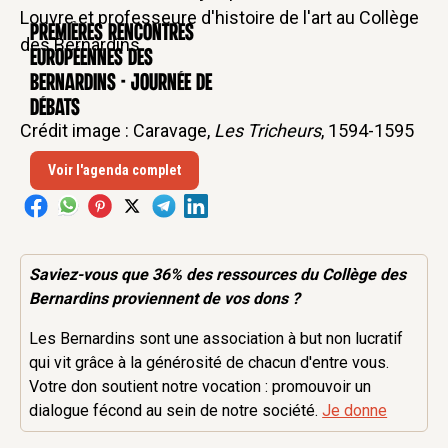
Louvre et professeure d'histoire de l'art au Collège
Premières rencontres
CONFÉRENCE
des Bernardins.
européennes des
Bernardins - Journée de
débats
Crédit image : Caravage,
Les Tricheurs
, 1594-1595
Voir l'agenda complet
Saviez-vous que 36% des
ressources
du Collège des
Bernardins proviennent de vos dons ?
Les Bernardins sont une association à but non lucratif
qui vit grâce à la générosité de chacun d'entre vous.
Votre don soutient notre vocation : promouvoir un
dialogue fécond au sein de notre société.
Je donne