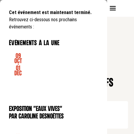
Cet événement est maintenant terminé.
Retrouvez ci-dessous nos prochains
événements :
événements à la une
09
Oct
-
01
CONFÉRENCE
Déc
Pause déjeuner
CARAVAGE À ROME : LES CHEFS
D'ŒUVRE DE JEUNESSE
Lundi
6
10
.
de
12:45
à
13:45
Exposition "Eaux Vives"
EXPOSITION
Tarif plein : 10€
par Caroline Desnoëttes
Tarif réduit : 5€