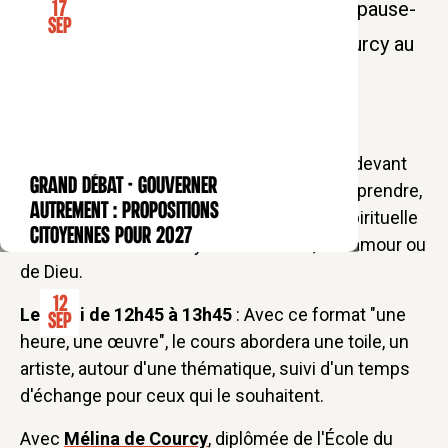
Venez découvrir la peinture lors d'une pause-
17
Sep
déjeuner artistique avec Mélina de Courcy au
cœur du quartier latin
Chaque mois, prenez une heure de pause devant
GRAND DÉBAT - Gouverner
une toile de maître, pour la regarder, la comprendre,
CONFÉRENCE
autrement : propositions
afin de vivre grâce à elle une expérience spirituelle
citoyennes pour 2027
et de méditer sur le mystère de la vie, de l’amour ou
de Dieu.
12
Le lundi de 12h45 à 13h45
: Avec ce format "une
Sep
heure, une œuvre", le cours abordera une toile, un
artiste, autour d'une thématique, suivi d'un temps
d'échange pour ceux qui le souhaitent.
Avec
Mélina de Courcy
, diplômée de l'École du