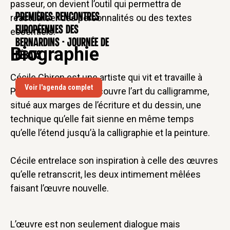
passeur, on devient l’outil qui permettra de
Premières rencontres
réactualiser des personnalités ou des textes
CONFÉRENCE
européennes des
essentiels."
Bernardins - Journée de
Biographie
débats
Cécile Chiron est une artiste qui vit et travaille à
Voir l'agenda complet
Paris. En 2020, elle découvre l’art du calligramme,
situé aux marges de l’écriture et du dessin, une
technique qu’elle fait sienne en même temps
qu’elle l’étend jusqu’à la calligraphie et la peinture.
Cécile entrelace son inspiration à celle des œuvres
qu’elle retranscrit, les deux intimement mêlées
faisant l’œuvre nouvelle.
L’œuvre est non seulement dialogue mais