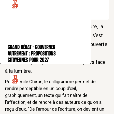
17
Sep
La passion pour la littérature et la lecture, la
recherche et l’obsession pour la lettre, s’est
transformée radicalement avec la découverte
GRAND DÉBAT - Gouverner
CONFÉRENCE
du calligramme, pratique solaire par
autrement : propositions
citoyennes pour 2027
excellence puisqu’il se travaille toujours face
à la lumière.
12
Pour Cécile Chiron, le calligramme permet de
Sep
rendre perceptible en un coup d’œil,
graphiquement, un texte qui fait naître de
l’affection, et de rendre à ces auteurs ce qu'on a
reçu d'eux. "De l'amour de l’écriture, on devient un