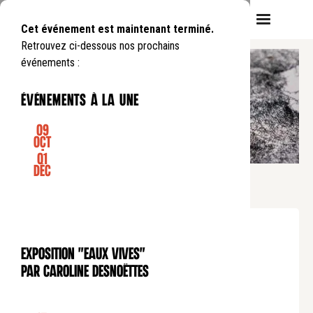
Cet événement est maintenant terminé.
Retrouvez ci-dessous nos prochains
événements :
événements à la une
09
Oct
-
01
EXPOSITION
Déc
Exposition
CALLIGRAMMES
Du
Mercredi
13
09
.
au
Mardi
03
10
.
de
10:00
à
18:00
Entrée libre
Exposition "Eaux Vives"
En partenariat avec Fedrigoni, Dezzig & Chéret
EXPOSITION
par Caroline Desnoëttes
Crédit de l'image : Youenn Piolet
Exposition fermée les dimanches.