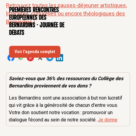
Retrouvez toutes les pauses-déjeuner artistiques,
Premières rencontres
CONFÉRENCE
littéraires, culturelles ou encore théologiques des
européennes des
Bernardins !
Bernardins - Journée de
débats
Voir l'agenda complet
Saviez-vous que 36% des
ressources
du Collège des
Bernardins proviennent de vos dons ?
Les Bernardins sont une association à but non lucratif
qui vit grâce à la générosité de chacun d'entre vous.
Votre don soutient notre vocation : promouvoir un
dialogue fécond au sein de notre société.
Je donne