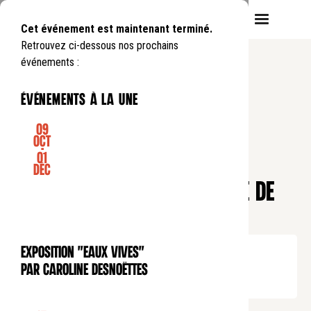
Cet événement est maintenant terminé.
Retrouvez ci-dessous nos prochains
événements :
événements à la une
09
Oct
-
01
CONFÉRENCE
Déc
Pause déjeuner
BEAUMARCHAIS : LE MARIAGE DE
FIGARO
Lundi
3
03
.
de
12:45
à
13:45
Exposition "Eaux Vives"
EXPOSITION
Tarif normal : 10€
par Caroline Desnoëttes
Tarif réduit : 5€