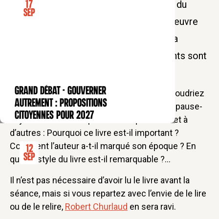
Profitez d'une pause déjeuner au cœur du
17
Sep
quartier latin pour revisiter ce chef d'oeuvre
de la littérature ! Une folle journée où la
noblesse est secouée, où les sentiments sont
auscultés...
GRAND DÉBAT - Gouverner
Vous n’avez pas encore lu ce livre ? Vous voudriez
CONFÉRENCE
autrement : propositions
le relire avec un éclairage différent ? Cette pause-
citoyennes pour 2027
déjeuner littéraire répond à ces questions et à
d’autres : Pourquoi ce livre est-il important ?
Comment l’auteur a-t-il marqué son époque ? En
12
Sep
quoi le style du livre est-il remarquable ?…
Il n’est pas nécessaire d’avoir lu le livre avant la
séance, mais si vous repartez avec l’envie de le lire
ou de le relire,
Robert Churlaud
en sera ravi.