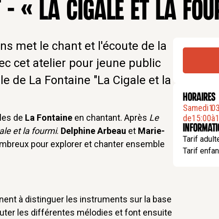
 – « LA CIGALE ET LA FOU
s met le chant et l'écoute de la
c cet atelier pour jeune public
le de La Fontaine "La Cigale et la
HORAIRES
Samedi
1
.
0
bles de
La Fontaine
en chantant. Après
Le
de
15:00
à
1
Informat
ale et la fourmi
.
Delphine Arbeau
et
Marie-
Tarif adult
mbreux pour explorer et chanter ensemble
Tarif enfan
ent à distinguer les instruments sur la base
uter les différentes mélodies et font ensuite