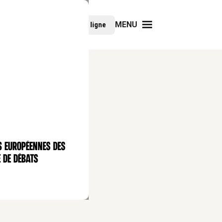
MENU
Faire un don
Cours en ligne
s européennes des
 de débats