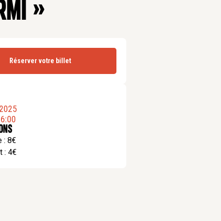
RMI »
Réserver votre billet
3
.
2025
6:00
ions
e : 8€
t : 4€