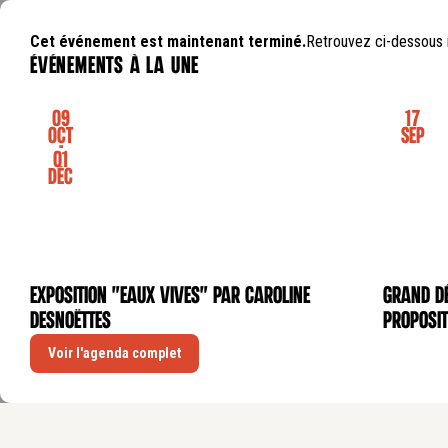
Cet événement est maintenant terminé.
Retrouvez ci-dessous 
événements à la une
09
17
Oct
Sep
-
01
Déc
Exposition "Eaux Vives" par Caroline
GRAND DÉ
EXPOSITION
CONFÉRE
Desnoëttes
proposit
Voir l'agenda complet