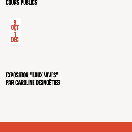
cours publics
9
Oct
-
1
Déc
Exposition "Eaux Vives"
EXPOSITION
par Caroline Desnoëttes