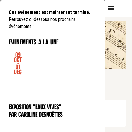
Cet événement est maintenant terminé.
Retrouvez ci-dessous nos prochains
événements :
événements à la une
09
Oct
-
01
FAMILLE
Déc
ATELIER CHANT « JEAN DE LA
FONTAINE »
Samedi
12
10
.
de
15:00
à
16:00
Exposition "Eaux Vives"
EXPOSITION
Tarif plein : 8 euros
par Caroline Desnoëttes
Tarif réduit : 4 euros