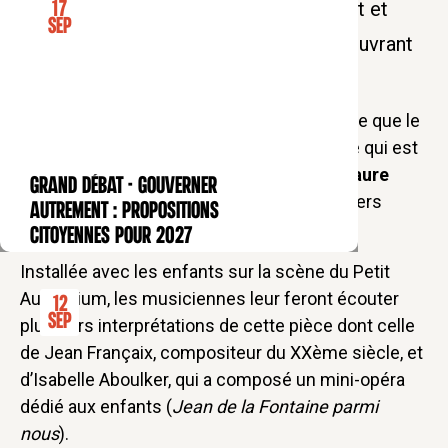
Le Collège des Bernardins met le chant et
17
Sep
l’écoute de la musique à l’honneur en ouvrant
un nouvel atelier pour son jeune public.
« La grenouille qui se veut faire aussi grosse que le
bœuf », c’est la fable de Jean de la Fontaine qui est
proposée par
Delphine Arbeau
et
Marie-Laure
GRAND DÉBAT - Gouverner
CONFÉRENCE
Gallier
en ouverture de ces nouveaux ateliers
autrement : propositions
chants des Bernardins.
citoyennes pour 2027
Installée avec les enfants sur la scène du Petit
Auditorium, les musiciennes leur feront écouter
12
Sep
plusieurs interprétations de cette pièce dont celle
de Jean Françaix, compositeur du XXème siècle, et
d’Isabelle Aboulker, qui a composé un mini-opéra
dédié aux enfants (
Jean de la Fontaine parmi
nous
).