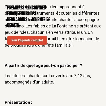
Pendant une heure, elles leur apprennent à
Premières rencontres
CONFÉRENCE
distinguer les instruments, écouter les différentes
européennes des
mélodies et les font ensuite chanter, accompagné
Bernardins - Journée de
débats
d’un piano. Les fables de La Fontaine se prêtant aux
jeux de rôles, chacun s’en verra attribuer un. Un
temps convivial qui pourrait bien être l’occasion de
Voir l'agenda complet
se produire lors d’une fête familiale !
A partir de quel âge peut-on participer ?
Les ateliers chants sont ouverts aux 7-12 ans,
accompagnés d’un adulte.
Présentation :