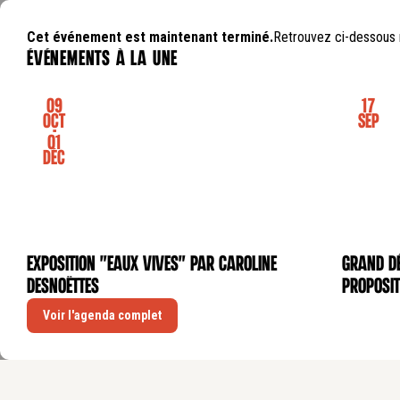
Cet événement est maintenant terminé.
Retrouvez ci-dessous 
événements à la une
09
17
Oct
Sep
-
01
Déc
Exposition "Eaux Vives" par Caroline
GRAND DÉ
EXPOSITION
CONFÉRE
Desnoëttes
proposit
Voir l'agenda complet