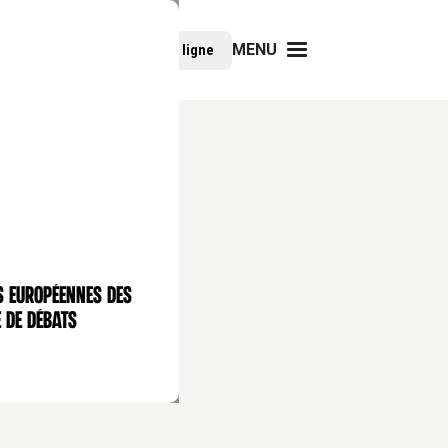
MENU
Faire un don
Cours en ligne
s européennes des
 de débats