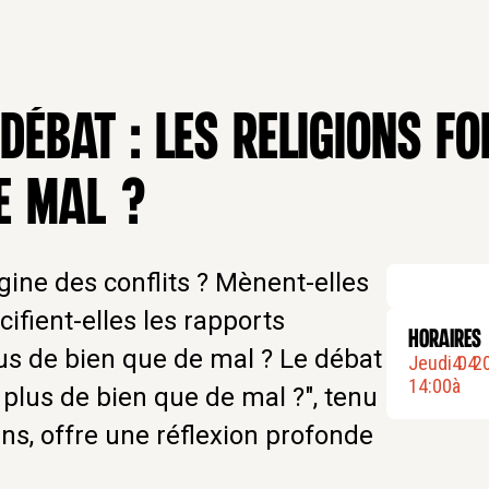
 DÉBAT : LES RELIGIONS FO
E MAL ?
rigine des conflits ? Mènent-elles
cifient-elles les rapports
HORAIRES
us de bien que de mal ? Le débat
Jeudi
4
.
04
.
2
14:00
à
s plus de bien que de mal ?", tenu
ns, offre une réflexion profonde