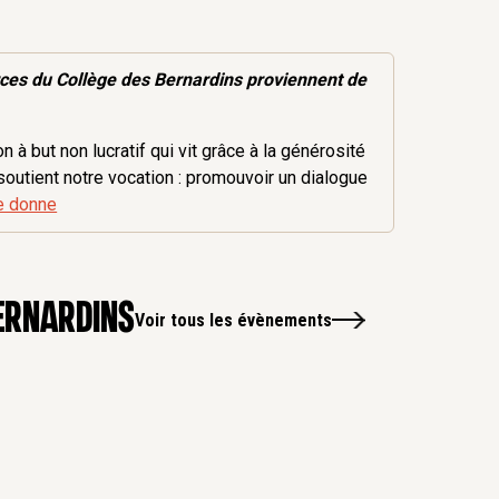
rces
du Collège des Bernardins proviennent de
 à but non lucratif qui vit grâce à la générosité
soutient notre vocation : promouvoir un dialogue
e donne
ernardins
Voir tous les évènements
14
Sep
Oc
-
1
Dé