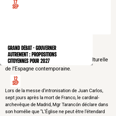
17
Tarif soutien : 25€
Sep
Retour sur la transition démocratique
GRAND DÉBAT - Gouverner
CONFÉRENCE
espagnole avec Benoît Pellistrandi,
autrement : propositions
spécialiste de l'histoire politique et culturelle
citoyennes pour 2027
de l'Espagne contemporaine.
12
Sep
Lors de la messe d'intronisation de Juan Carlos,
sept jours après la mort de Franco, le cardinal-
archevêque de Madrid, Mgr Tarancón déclare dans
son homélie que "L'Église ne peut être l'étendard