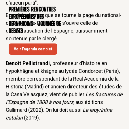
d'aucun parti".
Premières rencontres
CONFÉRENCE
En même temps que se tourne la page du national-
européennes des
catholicisme franquiste, s'ouvre celle de
Bernardins - Journée de
démocratisation de l'Espagne, puissamment
débats
soutenue par le clergé.
Voir l'agenda complet
Benoît Pellistrandi,
professeur d’histoire en
hypokhâgne et khâgne au lycée Condorcet (Paris),
membre correspondant de la Real Academia de la
Historia (Madrid) et ancien directeur des études de
la Casa Velasquez, vient de publier
Les fractures de
l’Espagne de 1808 à nos jours
, aux éditions
Gallimard (2022). On lui doit aussi
Le labyrinthe
catalan
(2019).