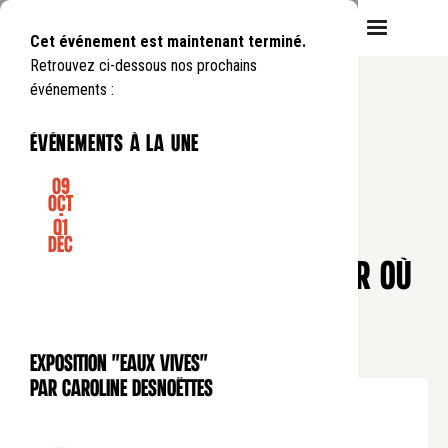
Cet événement est maintenant terminé.
Retrouvez ci-dessous nos prochains
événements :
événements à la une
09
Oct
-
01
CONFÉRENCE
Déc
Pause déjeuner
27 NOVEMBRE 1975 : LE JOUR OÙ
LE NATIONAL-CATHOLICISME
FRANQUISTE EST MORT
Exposition "Eaux Vives"
EXPOSITION
par Caroline Desnoëttes
Mardi
30
04
.
de
12:45
à
13:45
Tarif normal : 10€
Tarif réduit : 5€