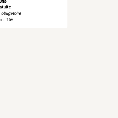
ions
atuite
 obligatoire
en : 15€