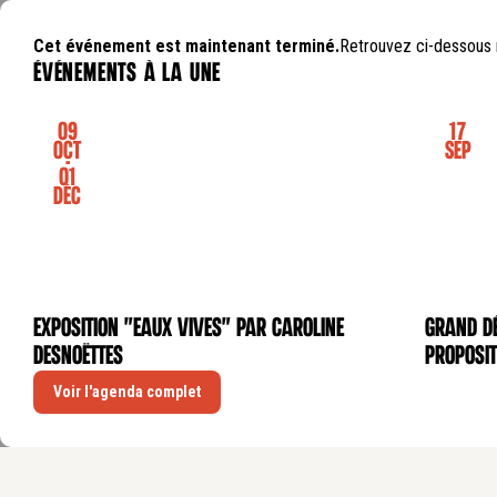
Cet événement est maintenant terminé.
Retrouvez ci-dessous 
événements à la une
09
17
Oct
Sep
-
01
Déc
Exposition "Eaux Vives" par Caroline
GRAND DÉ
EXPOSITION
CONFÉRE
Desnoëttes
proposit
Voir l'agenda complet