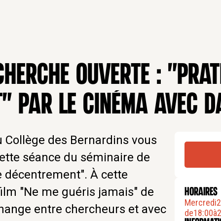
CHERCHE OUVERTE : "PRAT
" PAR LE CINÉMA AVEC D
u Collège des Bernardins vous
cette séance du séminaire de
e décentrement". À cette
film "Ne me guéris jamais" de
HORAIRES
Mercredi
2
change entre chercheurs et avec
de
18:00
à
2