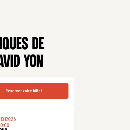
IQUES DE
AVID YON
Réserver votre billet
1
.
01
.
2026
0:00