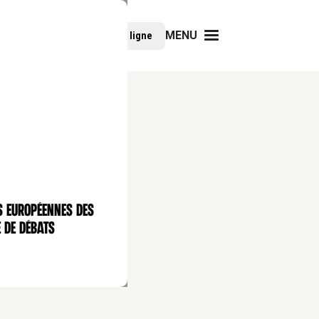
MENU
Faire un don
Cours en ligne
s européennes des
 de débats