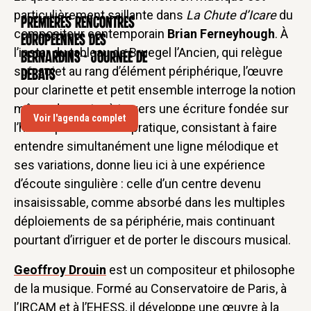
particulièrement saillante dans
La Chute d’Icare
du
Premières rencontres
CONFÉRENCE
compositeur contemporain
Brian Ferneyhough
. À
européennes des
l’instar du tableau de Bruegel l’Ancien, qui relègue
Bernardins - Journée de
son sujet au rang d’élément périphérique, l’œuvre
débats
pour clarinette et petit ensemble interroge la notion
même de centre à travers une écriture fondée sur
Voir l'agenda complet
l’hétérophonie. Cette pratique, consistant à faire
entendre simultanément une ligne mélodique et
ses variations, donne lieu ici à une expérience
d’écoute singulière : celle d’un centre devenu
insaisissable, comme absorbé dans les multiples
déploiements de sa périphérie, mais continuant
pourtant d’irriguer et de porter le discours musical.
Geoffroy Drouin
est un compositeur et philosophe
de la musique. Formé au Conservatoire de Paris, à
l’IRCAM et à l’EHESS, il développe une œuvre à la