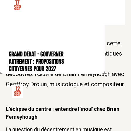
17
Entrée gratuite
Sep
Réservation obligatoire
Tarif soutien : 15€
Le Pôle de recherche du Collège des
Bernardins vous ouvre ses portes pour cette
séance du séminaire de recherche "Pratiques
GRAND DÉBAT - Gouverner
CONFÉRENCE
autrement : propositions
de décentrement". À cette occasion,
citoyennes pour 2027
découvrez l'œuvre de Brian Ferneyhough avec
Geoffroy Drouin, musicologue et compositeur.
12
Sep
L’éclipse du centre : entendre l’inouï chez Brian
Ferneyhough
La question du décentrement en musique est