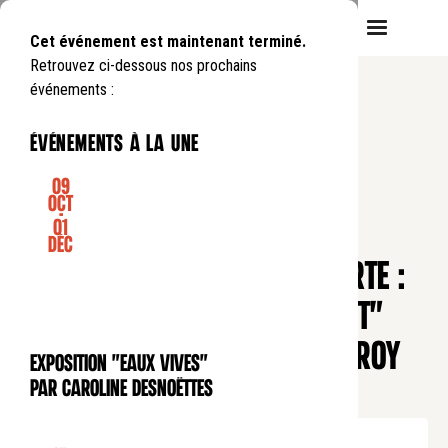
Cet événement est maintenant terminé.
Retrouvez ci-dessous nos prochains
événements :
événements à la une
09
Oct
-
01
CONFÉRENCE
Déc
SÉANCE DE RECHERCHE OUVERTE :
"PRATIQUES DE DÉCENTREMENT"
PAR LA MUSIQUE AVEC GEOFFROY
Exposition "Eaux Vives"
EXPOSITION
DROUIN
par Caroline Desnoëttes
Mardi
19
05
.
de
18:00
à
20:00