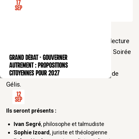
17
Tarif soutien : 15€
Sep
Reprendre le dialogue entre les deux
traditions, juives et chrétiennes, sur la lecture
de la Bible à l'heure de l'Anthropocène. Soirée
GRAND DÉBAT - Gouverner
CONFÉRENCE
de présentation de l'ouvrage "La Terre
autrement : propositions
Céleste" de Camille de Toledo et Olric de
citoyennes pour 2027
Gélis.
12
Sep
Ils seront présents :
Ivan Segré
, philosophe et talmudiste
Sophie Izoard
, juriste et théologienne