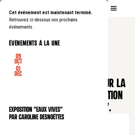
Cet événement est maintenant terminé.
Retrouvez ci-dessous nos prochains
événements :
événements à la une
09
Oct
-
01
CONFÉRENCE
Déc
Recherche
DIALOGUE JUDÉO-CHRÉTIEN SUR LA
CRISE ÉCOLOGIQUE. PRÉSENTATION
DU LIVRE "LA TERRE CÉLESTE".
Exposition "Eaux Vives"
EXPOSITION
par Caroline Desnoëttes
Jeudi
11
06
.
de
19:00
à
22:00
Entrée gratuite
Réservation obligatoire