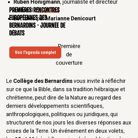
Ruben Honigmann
, journaliste et directeur
Premières rencontres
éditorial d’
AKADEM
CONFÉRENCE
européennes des
Lectures par
Marianne Denicourt
Bernardins - Journée de
débats
Première
Voir l'agenda complet
de
couverture
Le
Collège des Bernardins
vous invite à réfléchir
sur ce que la Bible, dans sa tradition hébraïque et
chrétienne, peut dire de la Nature au regard des
derniers développements scientifiques,
anthropologiques, politiques ou juridiques, qui
structurent de nos jours les diverses réponses aux
crises de la Terre. Un événement en deux volets,