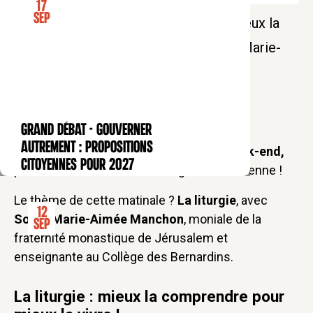
17
Sep
Mieux comprendre la liturgie, pour mieux la
vivre. Un parcours proposé par sœur Marie-
Aimée Manchon
La Matinale des Bernardins :
GRAND DÉBAT - Gouverner
CONFÉRENCE
autrement : propositions
Une
série de conférences prévues le week-end,
citoyennes pour 2027
pour se ressourcer dans la sagesse chrétienne !
Le thème de cette matinale ?
La liturgie
, avec
12
Soeur Marie-Aimée Manchon
, moniale de la
Sep
fraternité monastique de Jérusalem et
enseignante au Collège des Bernardins.
La liturgie : mieux la comprendre pour