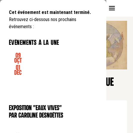
Cet événement est maintenant terminé.
Retrouvez ci-dessous nos prochains
événements :
événements à la une
09
Oct
-
01
CONFÉRENCE
Déc
Matinale
PETITE HISTOIRE DE LA MUSIQUE
SACRÉE
Samedi
12
10
.
de
10:30
à
12:00
Exposition "Eaux Vives"
EXPOSITION
Tarif plein : 10 euros
par Caroline Desnoëttes
Tarif réduit : 5 euros
Tarif soutien : 25 euros