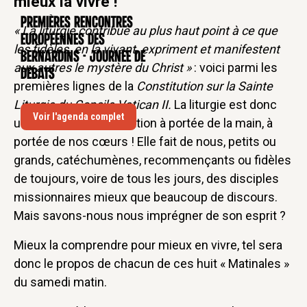
mieux la vivre !
Premières rencontres
CONFÉRENCE
« La liturgie contribue au plus haut point à ce que
européennes des
les fidèles, en la vivant, expriment et manifestent
Bernardins - Journée de
aux autres le mystère du Christ »
: voici parmi les
débats
premières lignes de la
Constitution sur la Sainte
Liturgie du Concile Vatican II.
La liturgie est donc
Voir l'agenda complet
une école d’évangélisation à portée de la main, à
portée de nos cœurs ! Elle fait de nous, petits ou
grands, catéchumènes, recommençants ou fidèles
de toujours, voire de tous les jours, des disciples
missionnaires mieux que beaucoup de discours.
Mais savons-nous nous imprégner de son esprit ?
Mieux la comprendre pour mieux en vivre, tel sera
donc le propos de chacun de ces huit « Matinales »
du samedi matin.