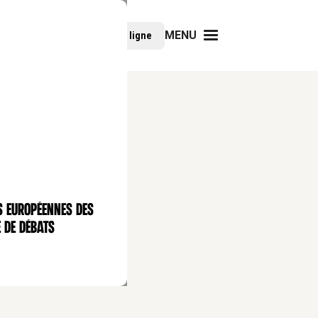
MENU
Faire un don
Cours en ligne
s européennes des
 de débats