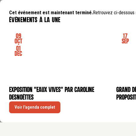
Cet événement est maintenant terminé.
Retrouvez ci-dessous 
événements à la une
09
17
Oct
Sep
-
01
Déc
Exposition "Eaux Vives" par Caroline
GRAND DÉ
EXPOSITION
CONFÉRE
Desnoëttes
proposit
Voir l'agenda complet