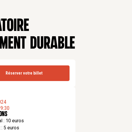
ATOIRE
EMENT DURABLE
Réserver votre billet
024
9:30
ions
al : 10 euros
t : 5 euros