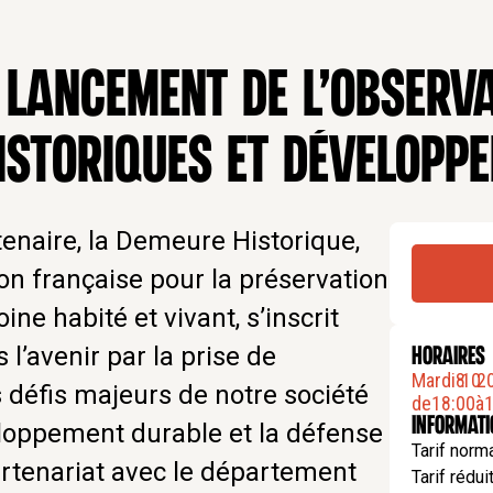
 LANCEMENT DE L’OBSERV
STORIQUES ET DÉVELOPP
tenaire, la Demeure Historique,
on française pour la préservation
ine habité et vivant, s’inscrit
 l’avenir par la prise de
HORAIRES
Mardi
8
.
10
.
2
 défis majeurs de notre société
de
18:00
à
1
Informat
veloppement durable et la défense
Tarif norm
partenariat avec le département
Tarif rédui