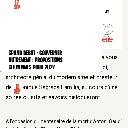
17
*Abonnés
Figaro Hors-Série
et
Figaro
Sep
Histoire.
Sélectionner "tarif plein" et cocher "J'ai un
code de réduction".
GRAND DÉBAT - Gouverner
CONFÉRENCE
Les Bernardins et Le Figaro Hors-Série vous
autrement : propositions
proposent de (re)découvrir Antoni Gaudí,
citoyennes pour 2027
architecte génial du modernisme et créateur
de l'iconique Sagrada Familia, au cours d'une
12
Sep
soirée où arts et savoirs dialogueront.
À l’occasion du centenaire de la mort d’Antoni Gaudí