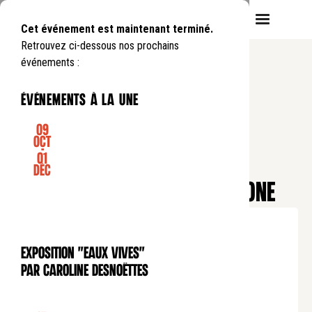
Cet événement est maintenant terminé.
Retrouvez ci-dessous nos prochains
événements :
événements à la une
09
Oct
-
01
SOIRÉE
Déc
GAUDÍ : LE SOLEIL DE BARCELONE
Lundi
8
06
.
de
19:00
à
23:30
Tarif plein : 45€
Exposition "Eaux Vives"
Tarif étudiant : 20€
EXPOSITION
par Caroline Desnoëttes
Tarif abonnés* : 35€
Tarif rediffusion Petit Auditorium : 30€