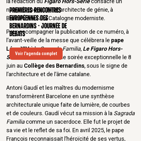
la rédaction du
Figaro Hors-Série
consacre un
numéro spécial à cet architecte de génie, à
Premières rencontres
CONFÉRENCE
Barcelone et à la Catalogne moderniste.
européennes des
Bernardins - Journée de
Pour accompagner la publication de ce numéro, à
débats
l’avant-veille de la messe que célébrera le
pape
Léon XIV
à la
Sagrada Familia
,
Le Figaro Hors-
Voir l'agenda complet
Série
vous convie à une soirée exceptionnelle le 8
juin au
Collège des Bernardins
, sous le signe de
l’architecture et de l’âme catalane.
Antoni Gaudí et les maîtres du modernisme
transformèrent Barcelone en une synthèse
architecturale unique faite de lumière, de courbes
et de couleurs. Gaudí vécut sa mission à la
Sagrada
Familia
comme un sacerdoce. Elle fut le projet de
sa vie et le reflet de sa foi. En avril 2025, le pape
François reconnaissait l’héroïcité de ses vertus,