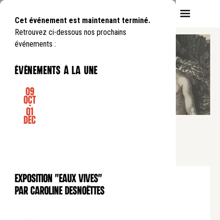
Cet événement est maintenant terminé.
Retrouvez ci-dessous nos prochains
événements :
événements à la une
09
Oct
-
01
CONFÉRENCE
Déc
CORPS ABSENT, CORPS DE
RÉSURRECTION
Lundi
29
01
.
de
18:30
à
20:00
Exposition "Eaux Vives"
EXPOSITION
Participation aux frais : 10 €
par Caroline Desnoëttes
Adhérents Art, Culture et Foi / Paris : 5 €
Moins de 26 ans : 5 €