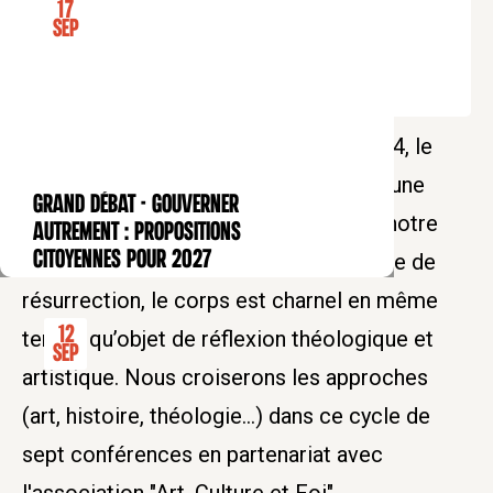
17
Sep
Réservez votre billet
A l'occasion des Jeux olympiques 2024, le
Collège des Bernardins vous propose une
GRAND DÉBAT - Gouverner
CONFÉRENCE
réflexion autour du corps. Vecteur de notre
autrement : propositions
citoyennes pour 2027
vie terrestre et au cœur de la promesse de
résurrection, le corps est charnel en même
12
temps qu’objet de réflexion théologique et
Sep
artistique. Nous croiserons les approches
(art, histoire, théologie...) dans ce cycle de
sept conférences en partenariat avec