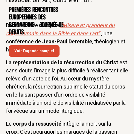
l'association "Art, Culture et Foi".
Premières rencontres
CONFÉRENCE
européennes des
Bernardins - Journée de
Dans le cadre du cycle
"Misère et grandeur du
débats
corps humain dans la Bible et dans l'art"
,
une
conférence de
Jean-Paul Deremble
, théologien et
historien de l'art.
Voir l'agenda complet
La
représentation de la résurrection du Christ
est
sans doute l’image la plus difficile à réaliser tant elle
relève d’un acte de foi. Au cœur du mystère
chrétien, la résurrection sublime le statut du corps
en le faisant passer d’un ordre de visibilité
immédiate à un ordre de visibilité médiatisée par la
foi vécue sur un mode liturgique.
Le
corps du ressuscité
intègre la mort sur la
croix. C’est pourquoi les marques de la passion