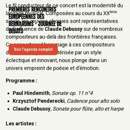
Le fil conducteur de ce concert est la modernité du
Premières rencontres
CONFÉRENCE
ème
langage musical. Composées au cours du XX
européennes des
siècle, les œuvres choisies sont représentatives
Bernardins - Journée de
de l'influence de
Claude Debussy
sur de nombreux
débats
compositeurs au-delà des frontières françaises.
Ce concert rend hommage à ces compositeurs
Voir l'agenda complet
dont la musique, caractérisée par un style
éclectique et innovant, nous plonge dans un
univers empreint de poésie et d'émotion.
Programme :
Paul Hindemith
,
Sonate op. 11 n°4
Krzysztof Penderecki
,
Cadence pour alto solo
Claude Debussy
,
Sonate pour flûte, alto et harpe
Les artistes :