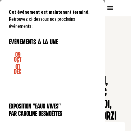
Cet événement est maintenant terminé.
Retrouvez ci-dessous nos prochains
événements :
événements à la une
09
Oct
-
01
CONCERT
Déc
CONCERT DE MIDI : HINDEMITH,
PENDERECKI ET DEBUSSY AVEC
GATIEN LERAY, ALEXANDRA BIDI,
Exposition "Eaux Vives"
EXPOSITION
AYANO KAMEI ET NATAN CA'ZORZI
par Caroline Desnoëttes
Mercredi
28
01
.
de
12:30
à
13:30