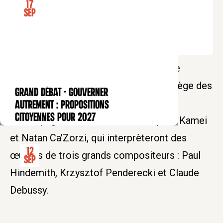
17
Tarif plein : 12€
Sep
Tarif réduit : 6€
Tarif soutien : 20€
En collaboration avec le Conservatoire
National Supérieur de Musique, le Collège des
GRAND DÉBAT - Gouverner
CONFÉRENCE
Bernardins accueille Gatien Leray,
autrement : propositions
citoyennes pour 2027
accompagné de Alexandra Bidi, Ayano Kamei
et Natan Ca'Zorzi, qui interprèteront des
12
œuvres de trois grands compositeurs : Paul
Sep
Hindemith, Krzysztof Penderecki et Claude
Debussy.