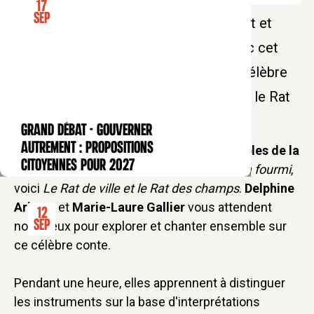
17
Sep
Le Collège des Bernardins met le chant et
l'écoute de la musique à l'honneur avec cet
atelier pour jeune public autour de la célèbre
fable de La Fontaine "Le Rat de ville et le Rat
des champs"
GRAND DÉBAT - Gouverner
CONFÉRENCE
autrement : propositions
Nous continuons le voyage autour des
Fables de la
citoyennes pour 2027
Fontaine
en chantant. Après
La cigale et la fourmi
,
voici
Le Rat de ville et le Rat des champs
.
Delphine
Arbeau
et
Marie-Laure Gallier
vous attendent
12
Sep
nombreux pour explorer et chanter ensemble sur
ce célèbre conte.
Pendant une heure, elles apprennent à distinguer
les instruments sur la base d'interprétations