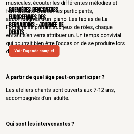
musicales, écouter les différentes mélodies et
Premières rencontres
font ensuite chanter les participants,
CONFÉRENCE
européennes des
accompagnés d’un piano. Les fables de La
Bernardins - Journée de
Fontaine se prêtant aux jeux de rôles, chaque
débats
enfant s’en verra attribuer un. Un temps convivial
qui pourrait bien être l’occasion de se produire lors
d’une fête familiale !
Voir l'agenda complet
À partir de quel âge peut-on participer ?
Les ateliers chants sont ouverts aux 7-12 ans,
accompagnés d’un adulte.
Qui sont les intervenantes ?