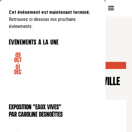
Cet événement est maintenant terminé.
Retrouvez ci-dessous nos prochains
événements :
événements à la une
09
Oct
-
DERNIÈRES PLACES DISPONIBLES !
01
FAMILLE
Déc
ATELIER CHANT - "LE RAT DE VILLE
ET LE RAT DES CHAMPS"
Samedi
10
05
.
de
15:00
à
16:00
Exposition "Eaux Vives"
EXPOSITION
Tarif adulte : 8€
par Caroline Desnoëttes
Tarif enfant : 4€