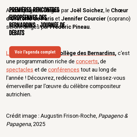
Premières rencontres
Accompagné à l'orgue par
Joël Soichez
, le
Chœur
CONFÉRENCE
européennes des
d'Oratorio de Paris
et
Jennifer Courcier
(soprano)
Bernardins - Journée de
seront dirigés par
Frédéric Pineau
.
débats
Voir l'agenda complet
La
Saison Mozart
au
Collège des Bernardins
,
c'est
une programmation riche de
concerts
, de
spectacles
et de
conférences
tout au long de
l'année ! Découvrez, redécouvrez et laissez-vous
émerveiller par l'œuvre du célèbre compositeur
autrichien.
Crédit image : Augustin Frison-Roche,
Papageno &
Papagena
, 2025