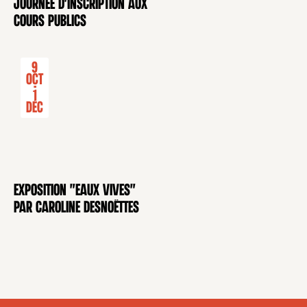
Journée d'inscription aux
CONFÉRENCE
cours publics
9
Oct
-
1
Déc
Exposition "Eaux Vives"
EXPOSITION
par Caroline Desnoëttes