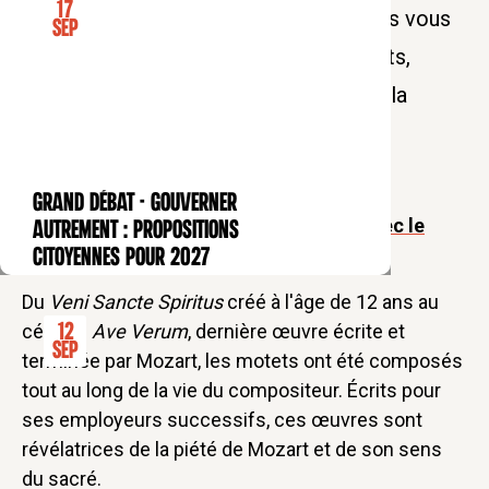
17
Pour leur saison Mozart, les Bernardins vous
Sep
invitent à vivre l'intégrale de ses Motets,
trésors de la musique religieuse, sous la
direction de Frédéric Pineau.
GRAND DÉBAT - Gouverner
CONFÉRENCE
Plongez au cœur de la saison Mozart avec le
autrement : propositions
Pass 5 concerts !
citoyennes pour 2027
Du
Veni Sancte Spiritus
créé à l'âge de 12 ans au
célèbre
12
Ave Verum
, dernière œuvre écrite et
Sep
terminée par Mozart, les motets ont été composés
tout au long de la vie du compositeur. Écrits pour
ses employeurs successifs, ces œuvres sont
révélatrices de la piété de Mozart et de son sens
du sacré.