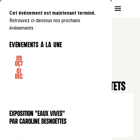
Cet événement est maintenant terminé.
Retrouvez ci-dessous nos prochains
événements :
événements à la une
09
Oct
-
01
CONCERT
Déc
Saison Mozart
MOZART : INTÉGRALE DES MOTETS
Mardi
5
05
.
de
20:00
à
21:15
Tarif plein : 30€
Exposition "Eaux Vives"
Tarif réduit : 15€
EXPOSITION
par Caroline Desnoëttes
Tarif soutien : 40€