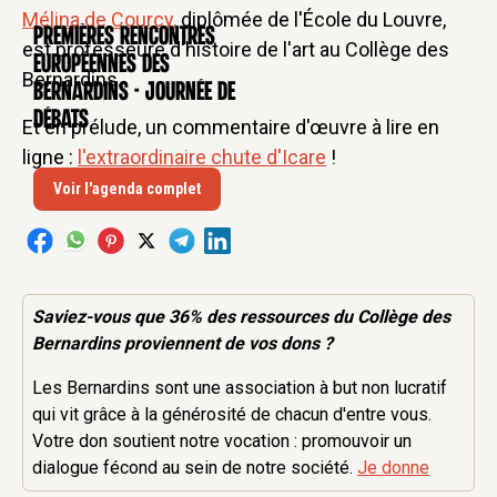
Mélina de Courcy,
diplômée de l'École du Louvre,
Premières rencontres
CONFÉRENCE
est professeure d'histoire de l'art au Collège des
européennes des
Bernardins.
Bernardins - Journée de
débats
Et en prélude, un commentaire d'œuvre à lire en
ligne :
l'extraordinaire chute d'Icare
!
Voir l'agenda complet
Saviez-vous que 36% des
ressources
du Collège des
Bernardins proviennent de vos dons ?
Les Bernardins sont une association à but non lucratif
qui vit grâce à la générosité de chacun d'entre vous.
Votre don soutient notre vocation : promouvoir un
dialogue fécond au sein de notre société.
Je donne