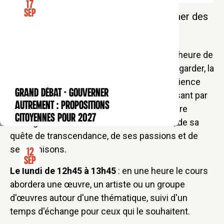
17
Sep
Une heure une œuvre - La pause déjeuner des
Bernardins avec Mélina de Courcy
Une heure, une œuvre :
chaque mois, une heure de
pause devant une toile de maître, pour la regarder, la
comprendre et vivre grâce à elle une expérience
GRAND DÉBAT - Gouverner
spirituelle. De Grünewald à Chagall, en passant par
CONFÉRENCE
autrement : propositions
Van Eyck, Caravage et Rembrandt, la peinture
citoyennes pour 2027
témoigne des élans du coeur de l’homme, de sa
quête de transcendance, de ses passions et de
ses trahisons.
12
Sep
Le lundi de 12h45 à 13h45
: en une heure le cours
abordera une œuvre, un artiste ou un groupe
d'œuvres autour d'une thématique, suivi d'un
temps d'échange pour ceux qui le souhaitent.