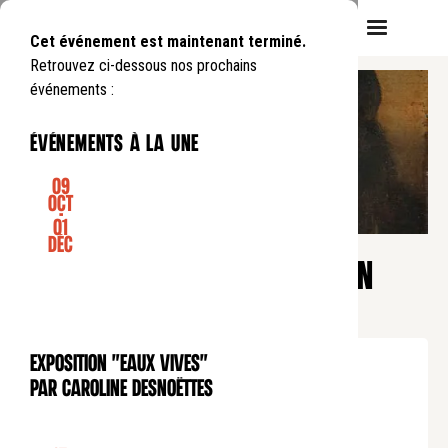
Cet événement est maintenant terminé.
Retrouvez ci-dessous nos prochains
événements :
événements à la une
09
Oct
-
01
CONFÉRENCE
Déc
Pause déjeuner
LES VISAGES DU CHRIST SELON
REMBRANDT
Lundi
11
12
.
de
12:45
à
13:45
Exposition "Eaux Vives"
EXPOSITION
Tarif normal : 10€
par Caroline Desnoëttes
Tarif réduit : 5€