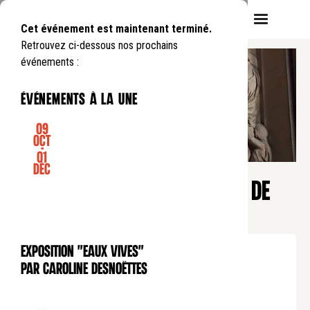
Cet événement est maintenant terminé.
Retrouvez ci-dessous nos prochains
événements :
événements à la une
09
Oct
-
01
CONFÉRENCE
Déc
Pause déjeuner
30 JANVIER 385 : LE BAISER DE
SAINT MARTIN AU LÉPREUX
Mardi
30
01
.
de
12:45
à
13:45
Exposition "Eaux Vives"
EXPOSITION
Tarif normal : 10€
par Caroline Desnoëttes
Tarif réduit : 5€