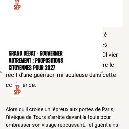
17
Sep
Les lépreux, grands exclus de la société
médiévale ? Médiéviste, spécialiste des
GRAND DÉBAT - Gouverner
maladies et de la médecine, François-Olivier
CONFÉRENCE
autrement : propositions
Touati revient sur la symbolique derrière le
citoyennes pour 2027
récit d'une guérison miraculeuse dans cette
conférence.
12
Sep
Alors qu'il croise un lépreux aux portes de Paris,
l'évêque de Tours s'arrête devant la foule pour
embrasser son visage repoussant... et guérit ainsi