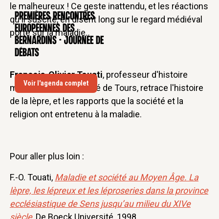
le malheureux ! Ce geste inattendu, et les réactions
Premières rencontres
CONFÉRENCE
qu'il suscite, en disent long sur le regard médiéval
européennes des
porté sur la maladie.
Bernardins - Journée de
débats
François-Olivier Touati
, professeur d'histoire
Voir l'agenda complet
médiévale à l'université de Tours, retrace l'histoire
de la lèpre, et les rapports que la société et la
religion ont entretenu à la maladie.
Pour aller plus loin :
F.-O. Touati,
Maladie et société au Moyen Âge. La
lèpre, les lépreux et les léproseries dans la province
ecclésiastique de Sens jusqu’au milieu du XIVe
siècle
, De Boeck Université, 1998.